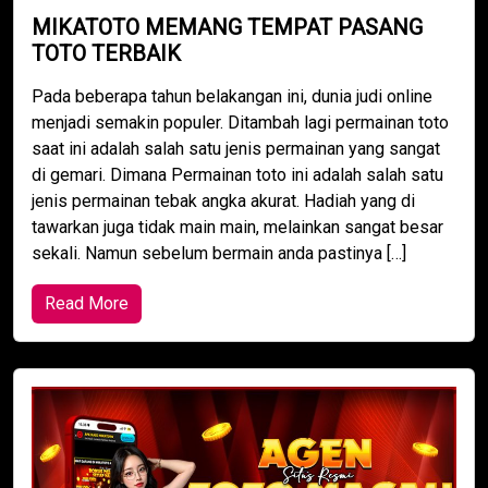
MIKATOTO MEMANG TEMPAT PASANG
TOTO TERBAIK
Pada beberapa tahun belakangan ini, dunia judi online
menjadi semakin populer. Ditambah lagi permainan toto
saat ini adalah salah satu jenis permainan yang sangat
di gemari. Dimana Permainan toto ini adalah salah satu
jenis permainan tebak angka akurat. Hadiah yang di
tawarkan juga tidak main main, melainkan sangat besar
sekali. Namun sebelum bermain anda pastinya […]
Read More