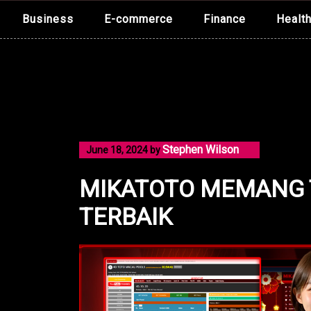
Skip
Business
E-commerce
Finance
Healt
to
content
Stephen Wilson
June 18, 2024
by
MIKATOTO MEMANG 
TERBAIK