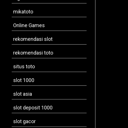
mikatoto
Online Games
rekomendasi slot
rekomendasi toto
situs toto
slot 1000
slot asia
slot deposit 1000
slot gacor