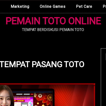
h
Marketing
Online Games
Pet Care
P
PEMAIN TOTO ONLINE
TEMPAT BERDISKUSI PEMAIN TOTO
TEMPAT PASANG TOTO