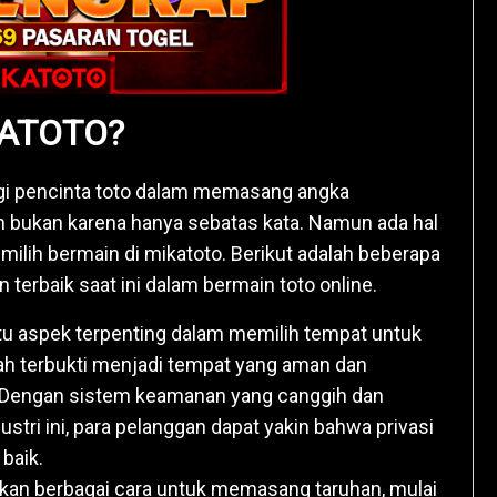
ATOTO?
bagi pencinta toto dalam memasang angka
n bukan karena hanya sebatas kata. Namun ada hal
lih bermain di mikatoto. Berikut adalah beberapa
terbaik saat ini dalam bermain toto online.
atu aspek terpenting dalam memilih tempat untuk
lah terbukti menjadi tempat yang aman dan
 Dengan sistem keamanan yang canggih dan
tri ini, para pelanggan dapat yakin bahwa privasi
baik.
iakan berbagai cara untuk memasang taruhan, mulai