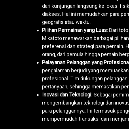
dari kunjungan langsung ke lokasi fi
diakses. Hal ini memudahkan para pem
geografis atau waktu.
Pilihan Permainan yang Luas
: Dari tot
Mikatoto menawarkan berbagai piliha
preferensi dan strategi para pemain. 
orang, dari pemula hingga pemain be
Pelayanan Pelanggan yang Profesiona
pengalaman berjudi yang memuaskan t
profesional. Tim dukungan pelanggan
pertanyaan, sehingga memastikan pe
Inovasi dan Teknologi
: Sebagai pemimp
mengembangkan teknologi dan inovasi
para pelanggannya. Ini termasuk peng
mempermudah transaksi dan menjami