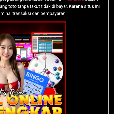
 toto tanpa takut tidak di bayar. Karena situs ini
m hal transaksi dan pembayaran.