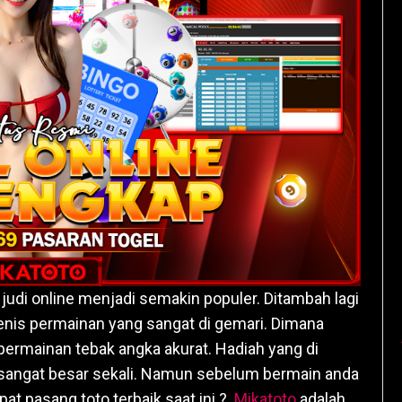
 judi online menjadi semakin populer. Ditambah lagi
 jenis permainan yang sangat di gemari. Dimana
 permainan tebak angka akurat. Hadiah yang di
 sangat besar sekali. Namun sebelum bermain anda
at pasang toto terbaik saat ini ?.
Mikatoto
adalah