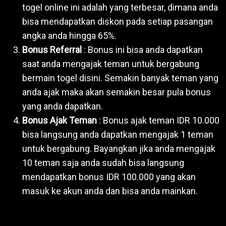
togel online ini adalah yang terbesar, dimana anda
bisa mendapatkan diskon pada setiap pasangan
angka anda hingga 65%.
Bonus Referral
: Bonus ini bisa anda dapatkan
saat anda mengajak teman untuk bergabung
bermain togel disini. Semakin banyak teman yang
anda ajak maka akan semakin besar pula bonus
yang anda dapatkan.
Bonus Ajak Teman
: Bonus ajak teman IDR 10.000
bisa langsung anda dapatkan mengajak 1 teman
untuk bergabung. Bayangkan jika anda mengajak
10 teman saja anda sudah bisa langsung
mendapatkan bonus IDR 100.000 yang akan
masuk ke akun anda dan bisa anda mainkan.
Selain itu situs togel online ini selalu memberikan