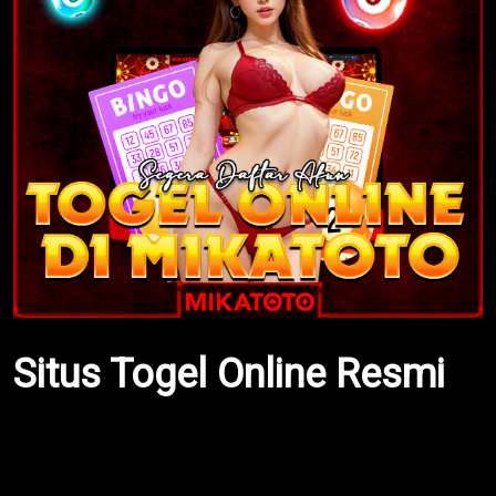
Situs Togel Online Resmi
Situs Toto merupakan situs togel yang bisa di
mainkan secara online dan resmi di indonesia. Ini juga
menjadi faktor utama mengapa banyak pencinta togel