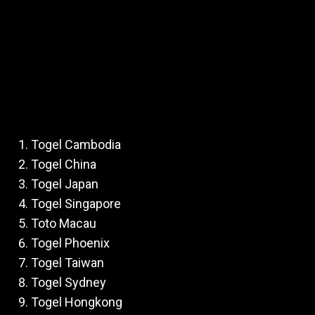
baik di masyarakat indonesia. Kami juga sangat
merekomendasikan anda untuk selalu bermain di
situs resmi yang satu ini. Karena anda akan di berikan
pengalaman bermain dan kepercayaan yang tak
terlupakan. Selain itu Situs Toto juga menyediakan
pasaran pasaran togel besar seperti :
Togel Cambodia
Togel China
Togel Japan
Togel Singapore
Toto Macau
Togel Phoenix
Togel Taiwan
Togel Sydney
Togel Hongkong