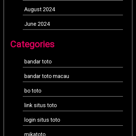
August 2024
June 2024
Categories
bandar toto
bandar toto macau
bo toto
link situs toto
login situs toto
mikatoto