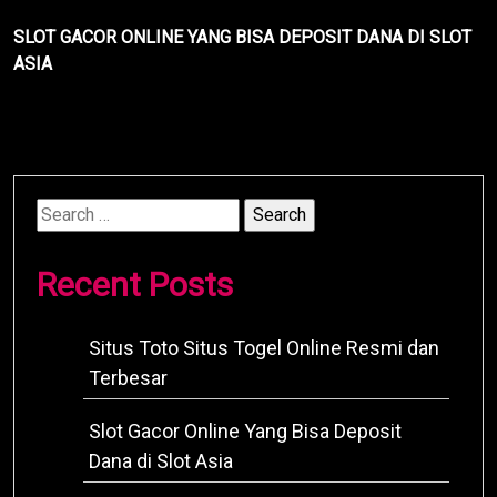
SLOT GACOR ONLINE YANG BISA DEPOSIT DANA DI SLOT
ASIA
Search
for:
Recent Posts
Situs Toto Situs Togel Online Resmi dan
Terbesar
Slot Gacor Online Yang Bisa Deposit
Dana di Slot Asia