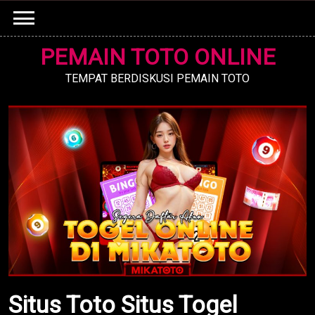
Skip
to
content
PEMAIN TOTO ONLINE
TEMPAT BERDISKUSI PEMAIN TOTO
Situs Toto Situs Togel