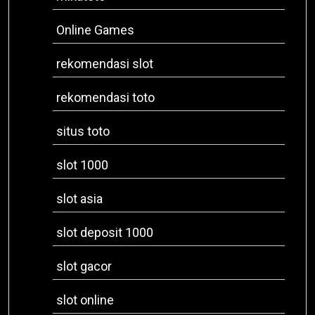
Online Games
rekomendasi slot
rekomendasi toto
situs toto
slot 1000
slot asia
slot deposit 1000
slot gacor
slot online