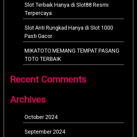
Slot Terbaik Hanya di Slot88 Resmi
Terpercaya
Slot Anti Rungkad Hanya di Slot 1000
Pasti Gacor
MIKATOTO MEMANG TEMPAT PASANG
TOTO TERBAIK
Recent Comments
Archives
October 2024
September 2024